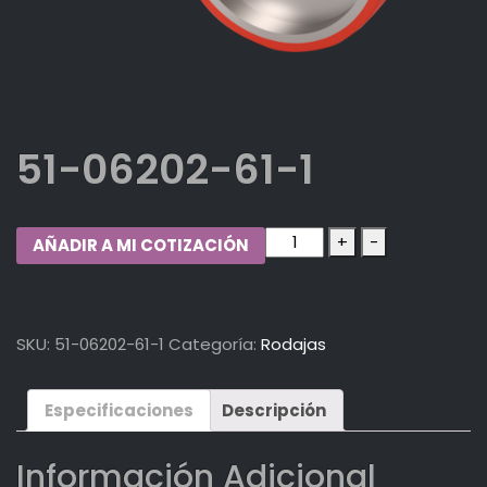
51-06202-61-1
51-
+
-
AÑADIR A MI COTIZACIÓN
06202-
61-
1
quantity
SKU:
51-06202-61-1
Categoría:
Rodajas
Especificaciones
Descripción
Información Adicional