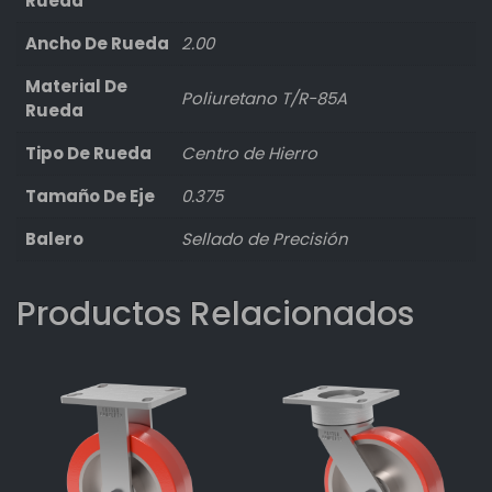
Rueda
Ancho De Rueda
2.00
Material De
Poliuretano T/R-85A
Rueda
Tipo De Rueda
Centro de Hierro
Tamaño De Eje
0.375
Balero
Sellado de Precisión
Productos Relacionados