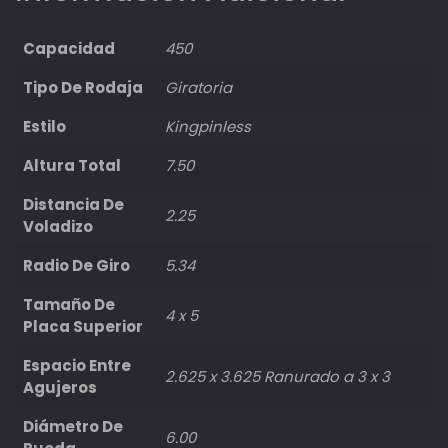
Capacidad
450
Tipo De Rodaja
Giratoria
Estilo
Kingpinless
Altura Total
7.50
Distancia De
2.25
Voladizo
Radio De Giro
5.34
Tamaño De
4 x 5
Placa Superior
Espacio Entre
2.625 x 3.625 Ranurado a 3 x 3
Agujeros
Diámetro De
6.00