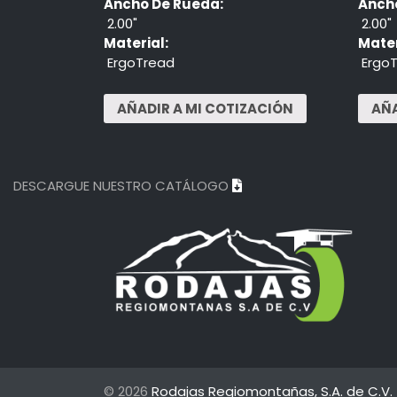
Ancho De Rueda:
Anch
2.00"
2.00"
Material:
Mater
ErgoTread
Ergo
DESCARGUE NUESTRO CATÁLOGO
© 2026
Rodajas Regiomontañas, S.A. de C.V.