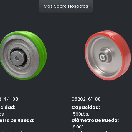
Más Sobre Nosotros
2-44-08
08202-61-08
cidad:
Capacidad:
s.
560Lbs.
etro De Rueda:
Diámetro De Rueda:
8.00"