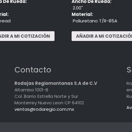
o De Rueda:
Ancho De Rueda:
2.00"
ial:
Material:
Tread
Poliuretano T/R-85A
Contacto
S
Rodajas Regiomontanas S.A de C.V
Ro
Altamisa 1001-B
em
Col. Barrio Estrella Norte y Sur
Ru
Monterrey Nuevo Leon CP 64102
Av
ventas@rodaregio.com.mx