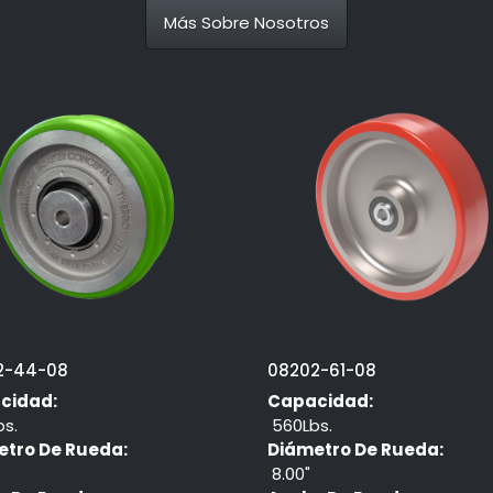
Más Sobre Nosotros
2-44-08
08202-61-08
cidad:
Capacidad:
s.
560Lbs.
etro De Rueda:
Diámetro De Rueda:
8.00"