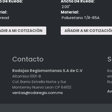
o De Rueda:
Ancho De Rueda:
2.00"
ial:
Material:
Tread
Poliuretano T/R-85A
Contacto
S
Rodajas Regiomontanas S.A de C.V
Ro
Altamisa 1001-B
em
Col. Barrio Estrella Norte y Sur
Ru
Monterrey Nuevo Leon CP 64102
Av
ventas@rodaregio.com.mx