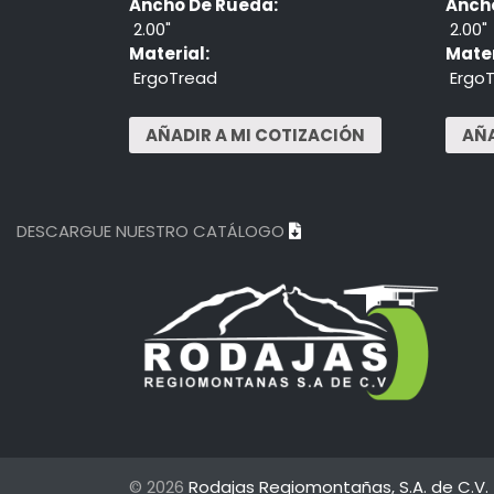
Ancho De Rueda:
Anch
2.00"
2.00"
Material:
Mater
ErgoTread
Ergo
DESCARGUE NUESTRO CATÁLOGO
© 2026
Rodajas Regiomontañas, S.A. de C.V.